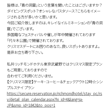
皆様は、「青の洞窟」という言葉を聞いたことはございますか？
ダイビングスポット？オシャレなパスタソース？こちらをイメー
ジされる方が多いかと思います。
今回ご紹介致しますのは、キレイなイルミネーションの「青の洞
窟」でございます。
多国籍なフェスティバルや催しが年中開催されております
「代々木公園」で開催されております。
クリスマスデートにお困りのあなた、良いスポットありますよ。
是非お立ち寄り下さい。
私共リッチモンドホテル東京武蔵野ではクリスマス限定プラン
もご用意しておりますので
合わせてご利用くださいませ。
【クリスマス限定】ケーキ･コーヒー＆チェックアウト12時☆シン
プルステイ プラン
https://secure.reservation.jp/richmondhotel/stay_pc/rs
v/detail_plan_calendar.aspx?hi_id=4&lang=ja-
JP&smp_id=1842&to_pos=1