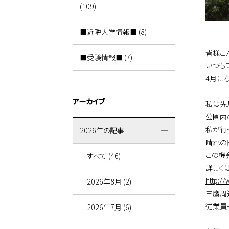
(109)
■近隣大学情報■ (8)
皆様こ
■受験情報■ (7)
いつも
4月に
アーカイブ
私は先
公園内
私が行
2026年の記事
晴れの
この機
すべて (46)
詳しく
http:/
2026年8月 (2)
三鷹周
従業員
2026年7月 (6)