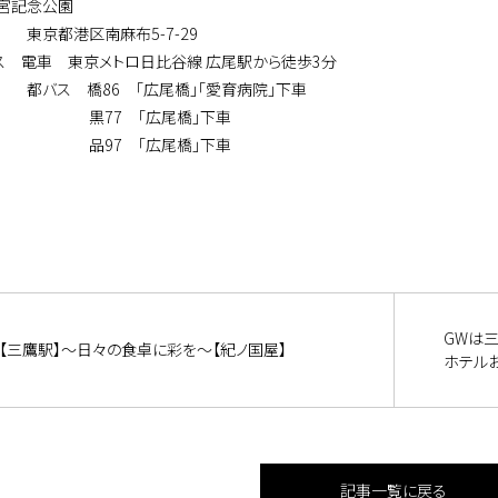
宮記念公園
 東京都港区南麻布5-7-29
ス 電車 東京メトロ日比谷線 広尾駅から徒歩3分
 橋86 「広尾橋」「愛育病院」下車
77 「広尾橋」下車
97 「広尾橋」下車
GWは
【三鷹駅】～日々の食卓に彩を～【紀ノ国屋】
ホテル
記事一覧に戻る