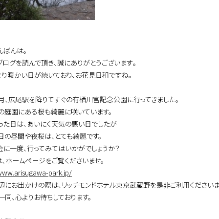
んばんは｡
ブログを読んで頂き､誠にありがとうございます｡
なり暖かい日が続いており、お花見日和ですね｡
月、広尾駅を降りてすぐの有栖川宮記念公園に行ってきました。
の庭園にある桜も綺麗に咲いています。
った日は、あいにく天気の悪い日でしたが
日の昼間や夜桜は、とても綺麗です。
会に一度、行ってみてはいかがでしょうか？
は、ホームページをご覧くださいませ。
/www.arisugawa-park.jp/
辺にお出かけの際は、リッチモンドホテル東京武蔵野を是非ご利用くださいま
一同、心よりお待ちしております。