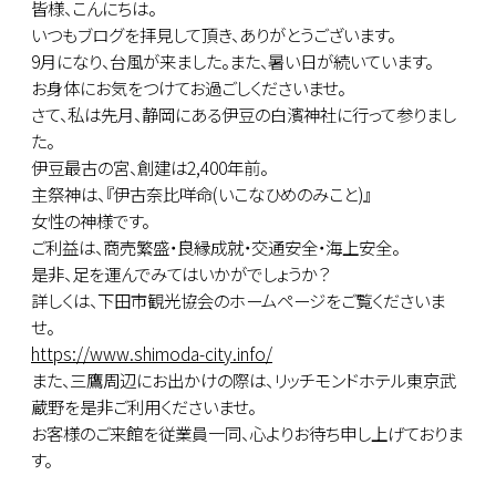
皆様、こんにちは。
いつもブログを拝見して頂き、ありがとうございます。
9月になり、台風が来ました。また、暑い日が続いています。
お身体にお気をつけてお過ごしくださいませ。
さて、私は先月、静岡にある伊豆の白濱神社に行って参りまし
た。
伊豆最古の宮、創建は2,400年前。
主祭神は、『伊古奈比咩命(いこなひめのみこと)』
女性の神様です。
ご利益は、商売繁盛・良縁成就・交通安全・海上安全。
是非、足を運んでみてはいかがでしょうか？
詳しくは、下田市観光協会のホームページをご覧くださいま
せ。
https://www.shimoda-city.info/
また、三鷹周辺にお出かけの際は、リッチモンドホテル東京武
蔵野を是非ご利用くださいませ。
お客様のご来館を従業員一同、心よりお待ち申し上げておりま
す。