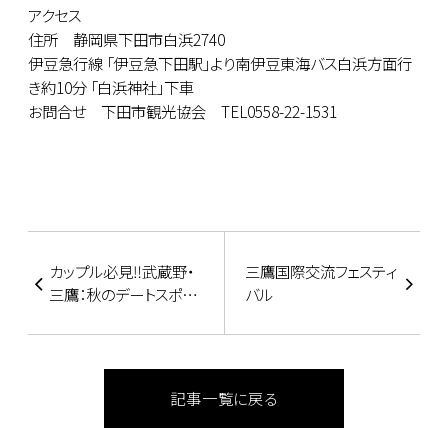
アクセス
住所 静岡県下田市白浜2740
伊豆急行線 「伊豆急下田駅」より南伊豆東海バス白浜方面行
き約10分 「白浜神社」下車
お問合せ 下田市観光協会 TEL0558-22-1531
カップル必見‼武蔵野・
三鷹国際交流フェスティ
三鷹：秋のデートスポッ
バル
ト3選♪1泊2日のラブラ
ブ♪ホテルステイ
記事一覧に戻る