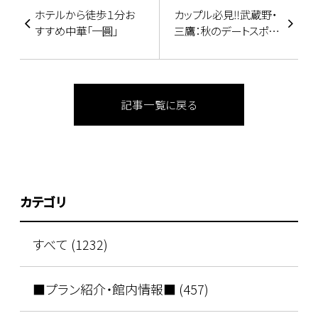
ホテルから徒歩１分お
カップル必見‼武蔵野・
すすめ中華「一圓」
三鷹：秋のデートスポッ
ト3選♪1泊2日のラブラ
ブ♪ホテルステイ
記事一覧に戻る
カテゴリ
すべて (1232)
■プラン紹介・館内情報■ (457)