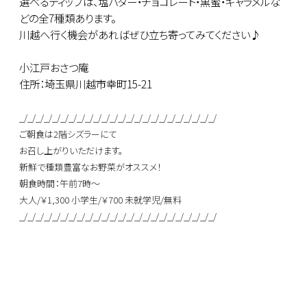
選べるディップは、塩バター・チョコレート・黒蜜・キャラメルな
どの全7種類あります。
川越へ行く機会があればぜひ立ち寄ってみてください♪
小江戸おさつ庵
住所：埼玉県川越市幸町15-21
_/_/_/_/_/_/_/_/_/_/_/_/_/_/_/_/_/_/_/_/_/_/_/_/
ご朝食は2階シズラーにて
お召し上がりいただけます。
新鮮で種類豊富なお野菜がオススメ！
朝食時間：午前7時～
大人/￥1,300 小学生/￥700 未就学児/無料
_/_/_/_/_/_/_/_/_/_/_/_/_/_/_/_/_/_/_/_/_/_/_/_/