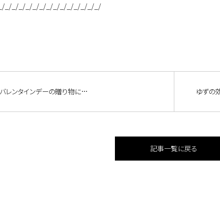
_/_/_/_/_/_/_/_/_/_/_/_/_/_/_/
バレンタインデーの贈り物に…
ゆずの
記事一覧に戻る