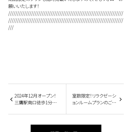
願いいたします！
/////////////////////////////////////////////////////////////////
/////////////////////////////////////////////////////////////////
///
2024年12月オープン！
室数限定！リラクゼーシ
三鷹駅南口徒歩1分の
ョンルームプランのご案
「FLOBA」
内