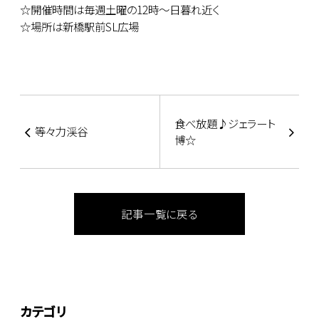
☆開催時間は毎週土曜の12時～日暮れ近く
☆場所は新橋駅前SL広場
食べ放題♪ジェラート
等々力渓谷
博☆
記事一覧に戻る
カテゴリ