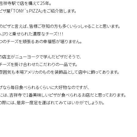
吉祥寺駅で店を構えて25年。
ザ屋｢TONY´s PIZZA｣をご紹介致します。
のピザと言えば、皆様ご存知の方も多くいらっしゃることと思います。
っぷりと乗せられた濃厚なチーズ！！！
つのチーズを頬張るあの幸福感が堪りません。
の店主がニューヨークで学んだピザだそうで、
チーズを掛け合わせたこだわりの一品です。
雰囲気も本場アメリカのものを装飾品として店中に飾ってあります。
ザなら毎日食べられるくらいに大好物なのですが、
には、吉祥寺で1番美味しいピザが食べられるお店だと思っております。
の際には、是非一度足を運ばれてみてはいかがでしょうか。