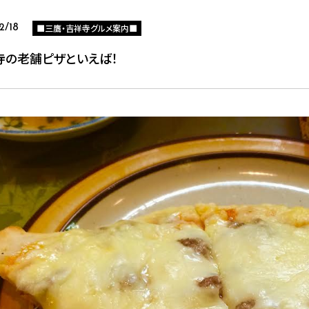
■三鷹・吉祥寺グルメ案内■
2/18
寺の老舗ピザといえば！