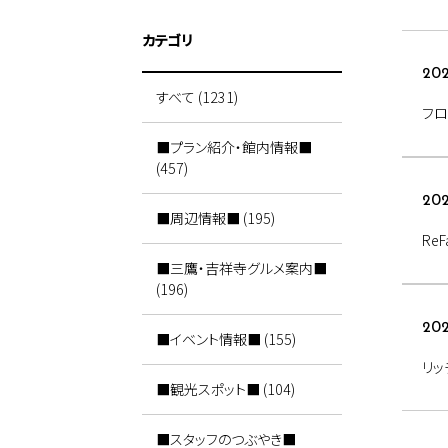
カテゴリ
202
すべて (1231)
フロ
■プラン紹介・館内情報■
(457)
202
■周辺情報■ (195)
Re
■三鷹・吉祥寺グルメ案内■
(196)
202
■イベント情報■ (155)
リッ
■観光スポット■ (104)
■スタッフのつぶやき■