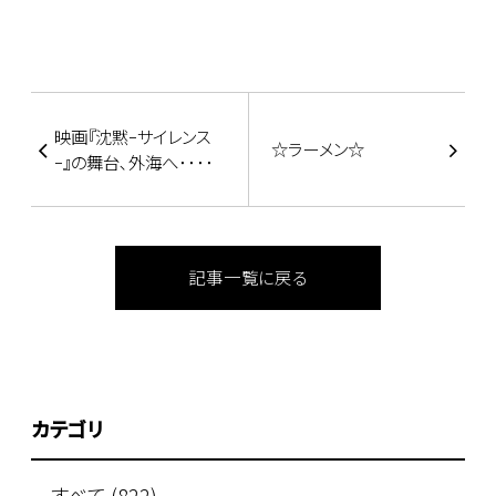
映画『沈黙ｰサイレンス
☆ラーメン☆
ｰ』の舞台､外海へ････
記事一覧に戻る
カテゴリ
すべて (822)