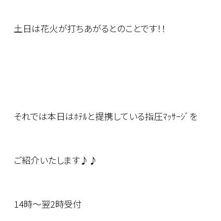
土日は花火が打ちあがるとのことです！！
それでは本日はﾎﾃﾙと提携している指圧ﾏｯｻｰｼﾞを
ご紹介いたします♪♪
14時～翌2時受付