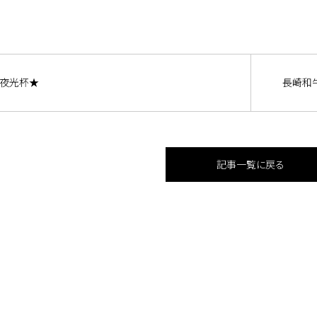
夜光杯★
長崎和
記事一覧に戻る