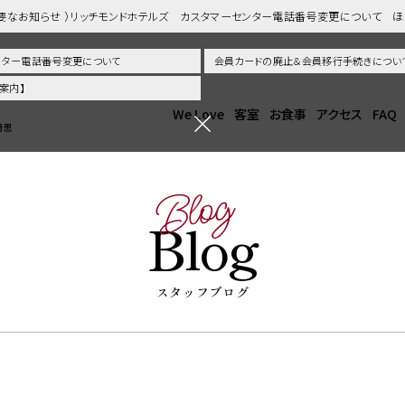
重要なお知らせ ）リッチモンドホテルズ カスタマーセンター電話番号変更について 
センター電話番号変更について
会員カードの廃止＆会員移行手続きについ
案内】
We Love
客室
お食事
アクセス
FAQ
崎思
Blog
Blog
スタッフブログ