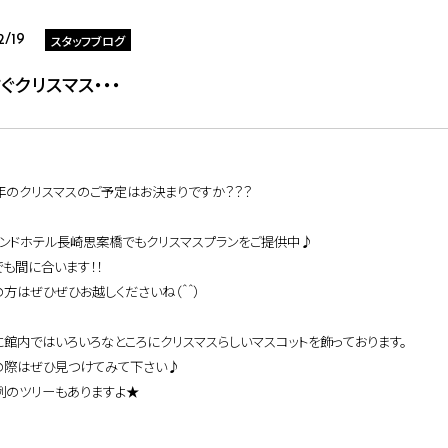
スタッフブログ
2/19
ぐクリスマス・・・
年のクリスマスのご予定はお決まりですか？？？
モンドホテル長崎思案橋でもクリスマスプランをご提供中♪
も間に合います！！
方はぜひぜひお越しくださいね（＾＾）
に
館内ではいろいろなところにクリスマスらしいマスコットを飾っております。
の際はぜひ見つけてみて下さい♪
例のツリーもありますよ★