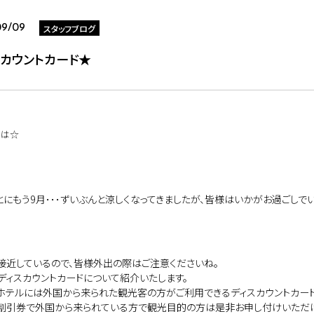
スタッフブログ
09/09
スカウントカード★
ちは☆
とにもう9月･･･ずいぶんと涼しくなってきましたが、皆様はいかがお過ごしでい
接近しているので、皆様外出の際はご注意くださいね。
ディスカウントカードについて紹介いたします。
ホテルには外国から来られた観光客の方がご利用できるディスカウントカード
割引券で外国から来られている方で観光目的の方は是非お申し付けいただけ