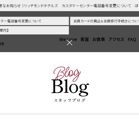
重要なお知らせ ）リッチモンドホテルズ カスタマーセンター電話番号変更について 
センター電話番号変更について
会員カードの廃止＆会員移行手続きについ
案内】
We Love
客室
お食事
アクセス
FAQ
崎思
Blog
Blog
スタッフブログ