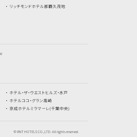
リッチモンドホテル
那覇久茂地
hi
ホテル・ザ・
ウエストヒルズ・水戸
ホテルココ・
グラン高崎
京成ホテルミラマーレ
(千葉中央)
© RNT HOTELS CO.,LTD. All rights reserved.