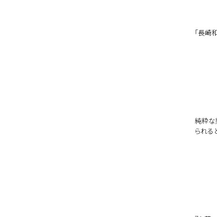
｢長崎
純粋な
られると