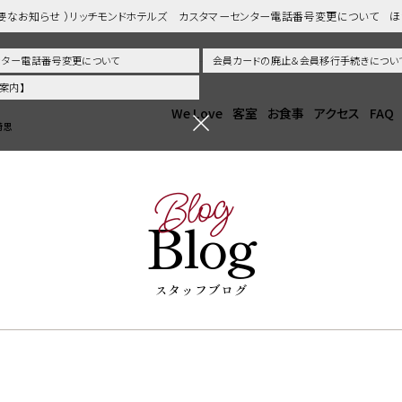
重要なお知らせ ）リッチモンドホテルズ カスタマーセンター電話番号変更について 
センター電話番号変更について
会員カードの廃止＆会員移行手続きについ
案内】
We Love
客室
お食事
アクセス
FAQ
崎思
Blog
Blog
スタッフブログ