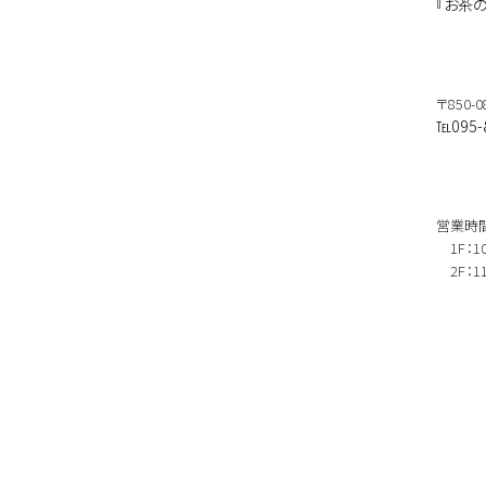
『お茶
〒850
℡095-
営業時
1F：10
2F：11