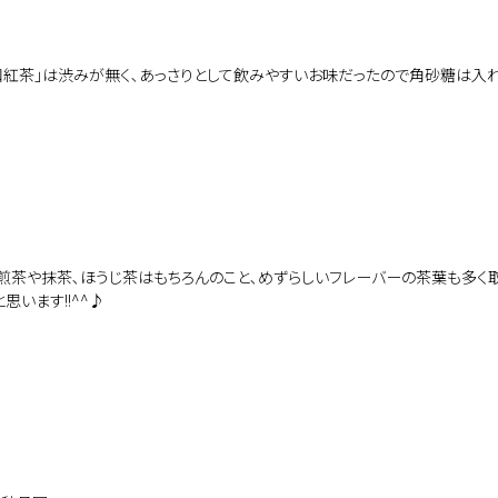
和紅茶｣は渋みが無く､あっさりとして飲みやすいお味だったので角砂糖は入れ
煎茶や抹茶､ほうじ茶はもちろんのこと､めずらしいフレーバーの茶葉も多く
思います!!^^♪