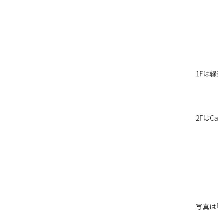
1Fは
2FはC
写真は