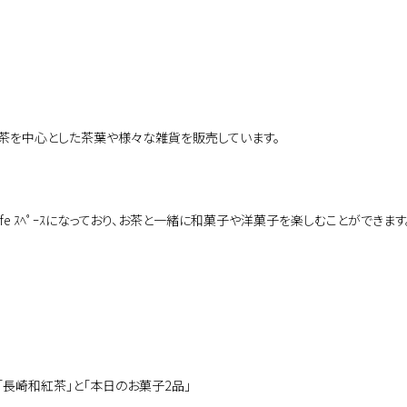
緑茶を中心とした茶葉や様々な雑貨を販売しています。
afe ｽﾍﾟｰｽになっており、お茶と一緒に和菓子や洋菓子を楽しむことができま
｢長崎和紅茶｣と｢本日のお菓子2品｣