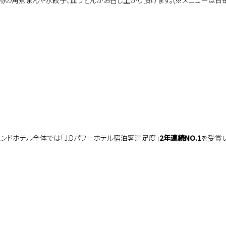
モンドホテル全体では｢J.Dパワーホテル宿泊客満足度｣
2年連続NO.1
を受賞