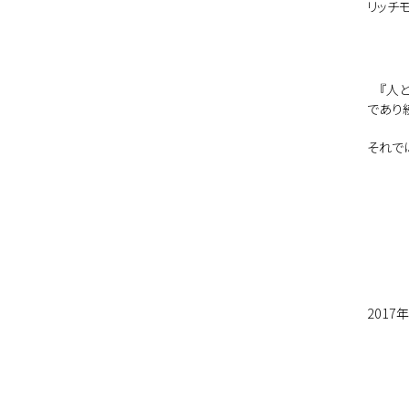
リッチ
『人と
であり
それで
201