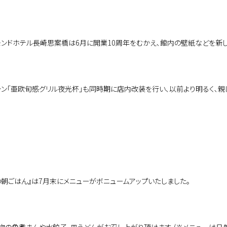
モンドホテル長崎思案橋は6月に開業10周年をむかえ､館内の壁紙などを新し
ラン｢亜欧旬感グリル夜光杯｣も同時期に店内改装を行い､以前より明るく､親
の朝ごはん』は7月末にメニューがボニュームアップいたしました｡
物の角煮まんや水餃子､皿うどんがお召し上がり頂けます。(※メニューは日毎