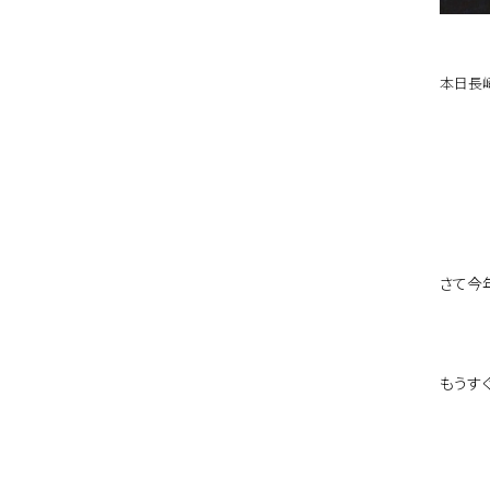
本日長
さて今
もうすぐ