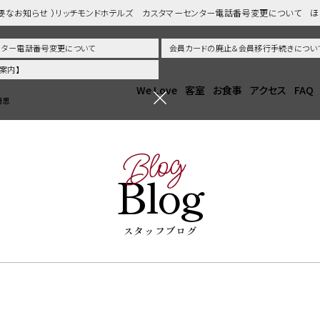
重要なお知らせ ）リッチモンドホテルズ カスタマーセンター電話番号変更について 
センター電話番号変更について
会員カードの廃止＆会員移行手続きについ
案内】
We Love
客室
お食事
アクセス
FAQ
崎思
Blog
Blog
スタッフブログ