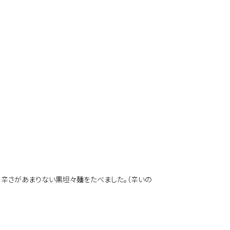
、辛さがあまりない黒坦々麺をたべました。（辛いの