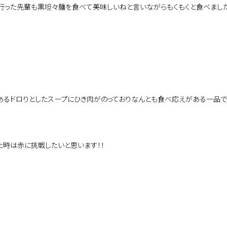
行った先輩も黒坦々麺を食べて美味しいねと言いながらもくもくと食べました
あるドロりとしたスープにひき肉がのっておりなんとも食べ応えがある一品で
た時は赤に挑戦したいと思います！！