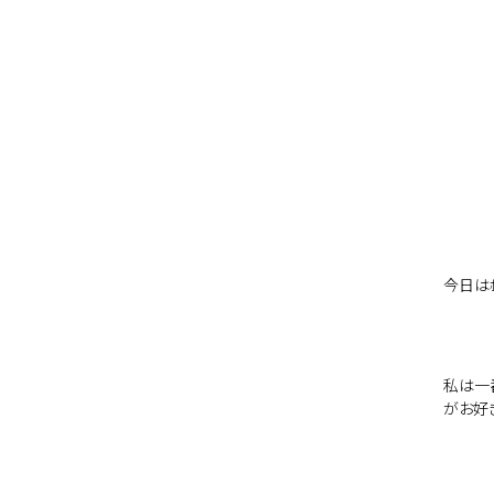
今日は
私は一
がお好