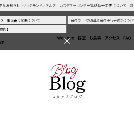
重要なお知らせ ）リッチモンドホテルズ カスタマーセンター電話番号変更について 
センター電話番号変更について
会員カードの廃止＆会員移行手続きについ
案内】
We Love
客室
お食事
アクセス
FAQ
崎思
Blog
Blog
スタッフブログ