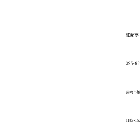
紅蘭亭
095-82
長崎市鍛
11時~1