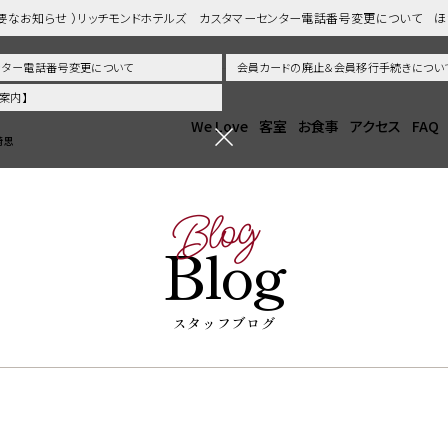
重要なお知らせ ）リッチモンドホテルズ カスタマーセンター電話番号変更について 
センター電話番号変更について
会員カードの廃止＆会員移行手続きについ
案内】
We Love
客室
お食事
アクセス
FAQ
崎思
Blog
Blog
スタッフブログ