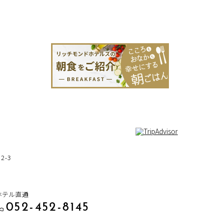
-3
ホテル直通
052-452-8145