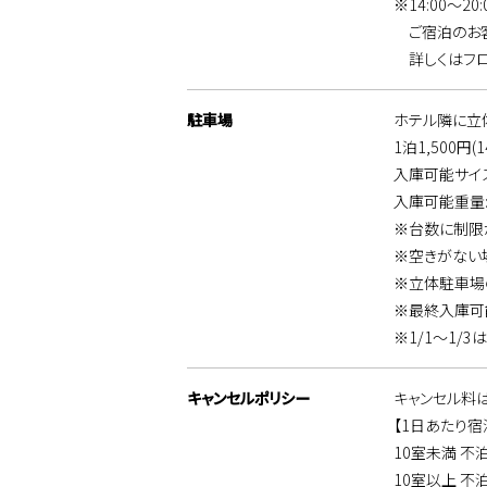
※14:00～
ご宿泊のお客
詳しくはフロ
駐車場
ホテル隣に立
1泊1,500円(1
入庫可能サイズ:
入庫可能重量:
※台数に制限
※空きがない
※立体駐車場
※最終入庫可
※1/1～1/
キャンセルポリシー
キャンセル料
【1日あたり宿
10室未満 不
10室以上 不泊