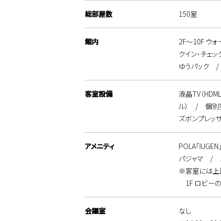
総部屋数
150室
館内
2F～10F 
クイン･チェッ
ゆうパック 
客室設備
液晶TV（HD
ル） / 個
ズボンプレッ
アメニティ
POLA「IU
パジャマ /
※客室には上
1F ロビー
会議室
なし