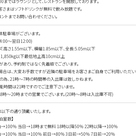
20:00まではラウンジとして、レストランを開放しております｡
さまはソフトドリンクが無料で飲み放題です。
ントまでお問い合わせください。
体駐車場がございます。
4:00～翌日12:00)
高さ1.55m以下、横幅1.85m以下、全長:5.05m以下
1,850kg以下最低地上高10cm以上
があり、予約制ではなく先着順でございます。
場合は、大変お手数ですが近隣の駐車場をお客さまご自身でご利用いただい
の為、21時～7時の時間帯の入出庫は致しかねます。
能時間は21時ですのでご注意下さいませ。
3は8時～20時までの営業でございます。(20時～8時は入出庫不可)
は以下の通り頂戴いたします。
泊室数】
泊→100％ 当日→18時まで無料 18時以降50％ 22時以降→100％
→100％ 当日→100％ 前日→80％ 3日前→50％ 7日前→20％