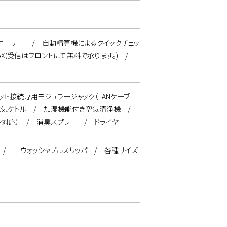
リーコーナー / 自動精算機によるクイックチェッ
AX(受信はフロントにて無料で承ります。) /
ット接続専用モジュラージャック（LANケーブ
電気ケトル / 加湿機能付き空気清浄機 /
対応） / 消臭スプレー / ドライヤー
式） / ウォッシャブルスリッパ / 各種サイズ