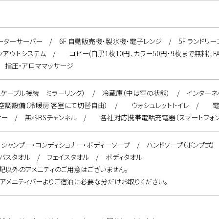
ウォーターサーバー / 6F 自動販売機・製氷機・電子レンジ / 5F ランド
クアウトシステム / コピー(白黒1枚10円、カラー50円・9枚まで無料)、F
/ 指圧・アロママッサージ
MLケーブル接続 ミラーリング） / 冷蔵庫（中は空の状態） / インターネ
別空調設備（冷暖房 客室にて切替自由） / ウォシュレットトイレ / 
サー / 無料BSチャンネル / 各社対応携帯電話充電器（スマートフォン
GEN」シャンプー・コンディショナー・ボディーソープ / ハンドソープ（ポンプ
 バスタオル / フェイスタオル / ボディタオル
記以外のアメニティのご用意はございません。
のアメニティバーよりご宿泊に必要な分だけお取りください。