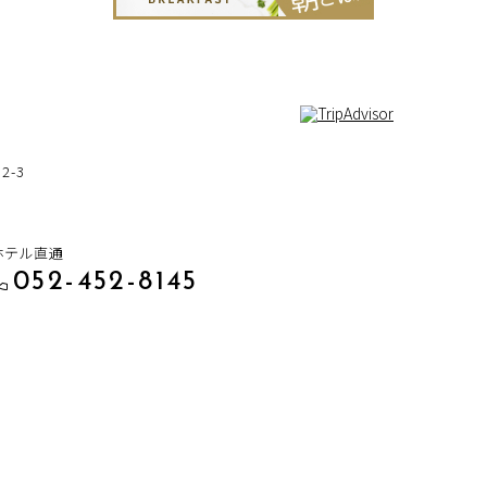
-3
ホテル直通
052-452-8145