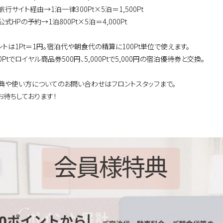
イト経由→1泊一律300Pt×5泊＝1,500Pt
Pの予約→1泊800Pt×5泊＝4,000Pt
ントは1Pt＝1円。宿泊代や朝食代の精算に100Pt単位で使えます。
00Ptでロイヤル商品券500円、5,000Ptで5,000円の宿泊優待券と交換。
典や使い方についてのお問い合わせはフロントスタッフまで。
お待ちしております！