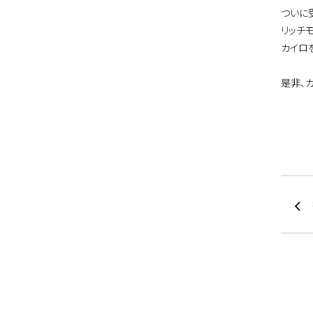
ついに
リッチ
カイロ
是非、