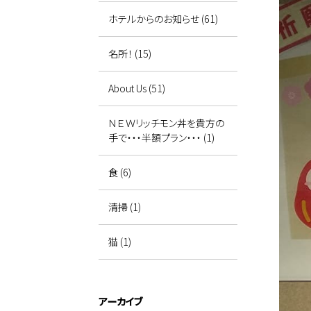
ホテルからのお知らせ (61)
名所！ (15)
About Us (51)
ＮＥＷリッチモン丼を貴方の
手で・・・半額プラン・・・ (1)
食 (6)
清掃 (1)
猫 (1)
アーカイブ