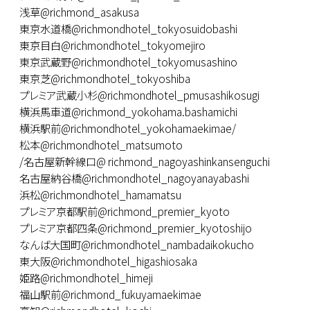
浅草@richmond_asakusa
東京水道橋@richmondhotel_tokyosuidobashi
東京目白@richmondhotel_tokyomejiro
東京武蔵野@richmondhotel_tokyomusashino
東京芝@richmondhotel_tokyoshiba
プレミア武蔵小杉@richmondhotel_pmusashikosugi
横浜馬車道@richmond_yokohama.bashamichi
横浜駅前@richmondhotel_yokohamaekimae/
松本@richmondhotel_matsumoto
/名古屋新幹線口@ richmond_nagoyashinkansenguchi
名古屋納谷橋@richmondhotel_nagoyanayabashi
浜松@richmondhotel_hamamatsu
プレミア京都駅前@richmond_premier_kyoto
プレミア京都四条@richmond_premier_kyotoshijo
なんば大国町@richmondhotel_nambadaikokucho
東大阪@richmondhotel_higashiosaka
姫路@richmondhotel_himeji
福山駅前@richmond_fukuyamaekimae