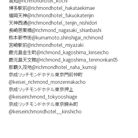
高知@richmondhotel_kochi
博多駅前@richmondhotel_hakataekimae
福岡天神@richmondhotel_fukuokatenjin
天神西通@richmondhotel_tenjin_nishidori
長崎思案橋@richmond_nagasaki_shianbashi
熊本新市街@kumamoto.shinshigai_richmond
宮崎駅前@richmondhotel_miyazaki
鹿児島金生町@richmond_kagoshima_kinseicho
鹿児島天文館@richmond_kagoshima_tenmonkan05
那覇久茂地@richmondhotel_naha_kumoji
京成リッチモンドホテル東京門前仲町
@keisei_richmond_monzennakacho
京成リッチモンドホテル東京押上
@keiseirichmond_tokyooshiage
京成リッチモンドホテル東京錦糸町
@keiseirichmondhotel__kinshicho