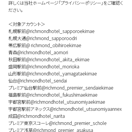
詳しくは当社ホームページ「プライバシーポリシー」をご確認く
ださい。
＜対象アカウント＞
札幌駅前@richmondhotel_sapporoekimae
札幌大通@richmond_sapporoodri
帯広駅前@ richmond_obihiroekimae
青森@richmondhotel_aomori
秋田駅前@richmondhotel_akita_ekimae
盛岡駅前@richmondhotel_morioka
山形駅前@richmondhotel_yamagataekimae
仙台@richmondhotel_sendai
プレミア仙台駅前@richmond_premier_sendaiekimae
福島駅前@richmondhotel_fukushimaekimae
宇都宮駅前@richmondhotel_utsunomiyaekimae
宇都宮駅前アネックス@richmondhotel_utsunomiyaannex
成田@richmondhotel_narita
プレミア東京スコーレ@richmond_premier_schole
プレミア浅草@richmond_premier_asakusa