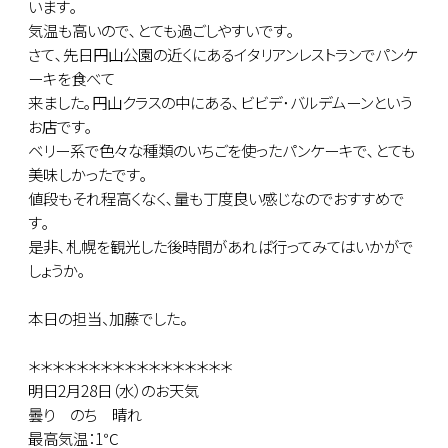
います｡
気温も高いので､とても過ごしやすいです｡
さて､先日円山公園の近くにあるイタリアンレストランでパンケ
ーキを食べて
来ました｡円山クラスの中にある､ビビデ･バルデムーンという
お店です｡
ベリー系で色々な種類のいちごを使ったパンケーキで､とても
美味しかったです｡
値段もそれ程高くなく､量も丁度良い感じなのでおすすめで
す｡
是非､札幌を観光した後時間があれば行ってみてはいかがで
しょうか｡
本日の担当、加藤でした。
＊＊＊＊＊＊＊＊＊＊＊＊＊＊＊＊＊
明日2月28日（水）のお天気
曇り のち 晴れ
最高気温：1℃