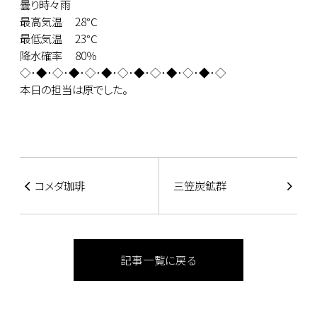
曇り時々雨
最高気温 28℃
最低気温 23℃
降水確率 80％
◇･◆･◇･◆･◇･◆･◇･◆･◇･◆･◇･◆･◇
本日の担当は原でした。
コメダ珈琲
三笠炭鉱群
記事一覧に戻る