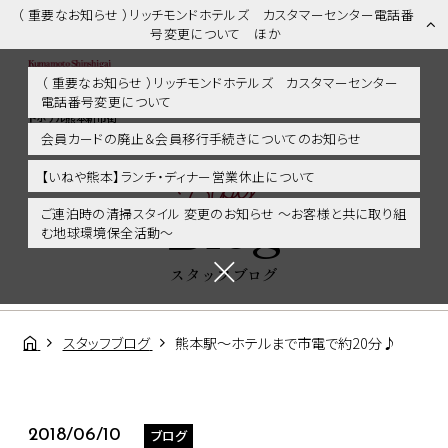
（ 重要なお知らせ ）リッチモンドホテルズ カスタマーセンター電話番
号変更について ほか
（ 重要なお知らせ ）リッチモンドホテルズ カスタマーセンター
電話番号変更について
スタッフブログ | 熊本市内・新市街・熊本城に好アクセス！リッチモン
ドホテル熊本新市街
会員カードの廃止＆会員移行手続きについてのお知らせ
Blog
【いねや熊本】ランチ・ディナー営業休止について
Blog
ご連泊時の清掃スタイル 変更のお知らせ ～お客様と共に取り組
む地球環境保全活動～
スタッフブログ
スタッフブログ
熊本駅～ホテルまで市電で約20分♪
ブログ
2018/06/10