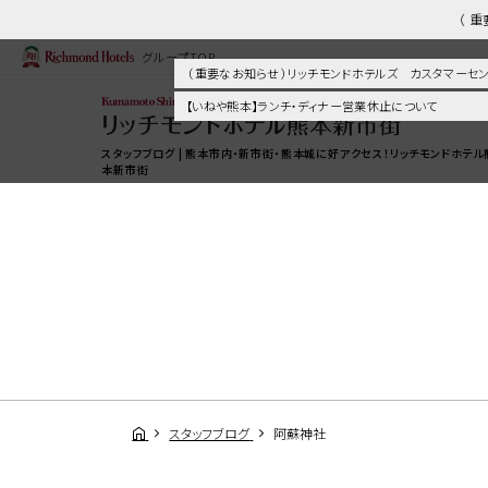
（ 
グループTOP
（ 重要なお知らせ ）リッチモンドホテルズ カスタマー
【いねや熊本】ランチ・ディナー営業休止について
スタッフブログ | 熊本市内・新市街・熊本城に好アクセス！リッチモンドホテル
本新市街
スタッフブログ
阿蘇神社