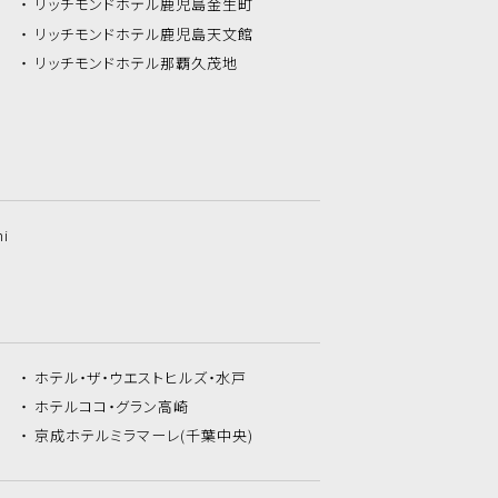
リッチモンドホテル
鹿児島金生町
リッチモンドホテル
鹿児島天文館
リッチモンドホテル
那覇久茂地
hi
ホテル・ザ・
ウエストヒルズ・水戸
ホテルココ・
グラン高崎
京成ホテルミラマーレ
(千葉中央)