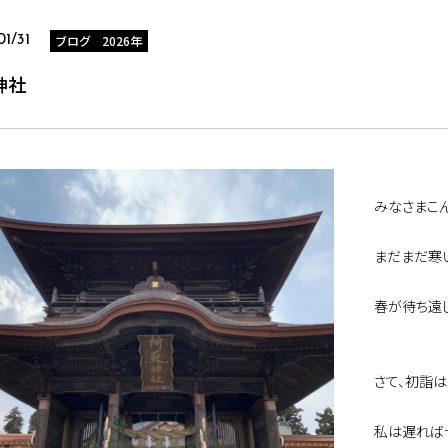
ブログ 2026年
1/31
神社
みなさまこ
まだまだ寒
春が待ち遠し
さて、初詣
私は遅れば