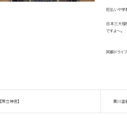
厄払いや学
日本三大楼
ですよ～。
阿蘇ドライ
【幣立神宮】
黒川温