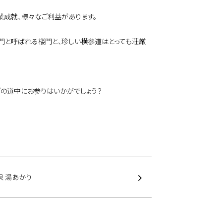
業成就、様々なご利益があります。
門と呼ばれる楼門と、珍しい横参道はとっても荘厳
ブの道中にお参りはいかがでしょう？
泉 湯あかり