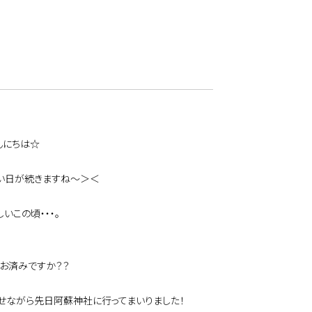
んにちは☆
い日が続きますね～＞＜
いこの頃・・・。
はお済みですか？？
せながら先日阿蘇神社に行ってまいりました！