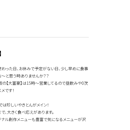
】
終わった日、お休みで予定がない日、少し早めに食事
な～と思う時ありませんか？？
坂の【大富豪】は15時～営業してるので昼飲みや0次
スメです！
では珍しいやきとんがメイン！
ミで、大きく食べ応えがあります。
ジナル創作メニューも豊富で気になるメニューが沢