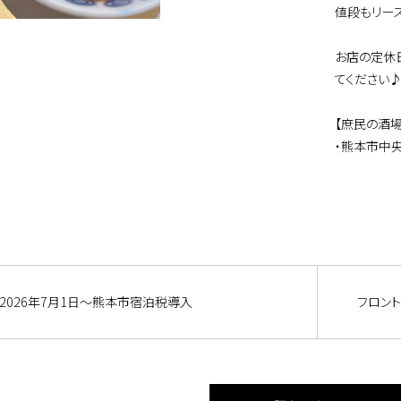
値段もリー
お店の定休
てください
【庶民の酒
・熊本市中央
2026年7月1日～熊本市宿泊税導入
フロン