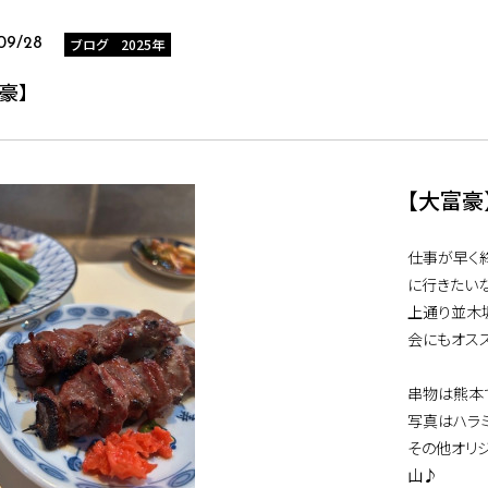
ブログ 2025年
09/28
豪】
【大富豪
仕事が早く
に行きたい
上通り並木
会にもオス
串物は熊本
写真はハラ
その他オリ
山♪