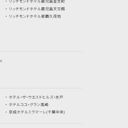
リッチモンドホテル
鹿児島金生町
リッチモンドホテル
鹿児島天文館
リッチモンドホテル
那覇久茂地
hi
ホテル・ザ・
ウエストヒルズ・水戸
ホテルココ・
グラン高崎
京成ホテルミラマーレ
(千葉中央)