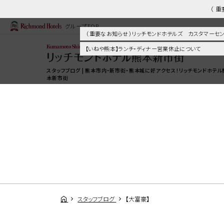
（ 
グループTOP
（ 重要なお知らせ ）リッチモンドホテルズ カスタマー
【いねや熊本】ランチ・ディナー営業休止について
スタッフブログ | 熊本市内・新市街・熊本城に好アクセス！リッチモンドホテル
本新市街
スタッフブログ
【大富豪】