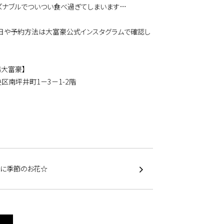
ズナブルでついつい食べ過ぎてしまいます…
日や予約方法は大富豪公式インスタグラムで確認し
♪
場大富豪】
区南坪井町1－3－1-2階
トに季節のお花☆