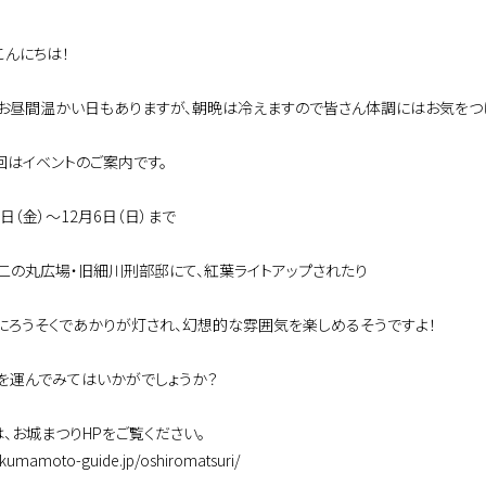
こんにちは！
お昼間温かい日もありますが、朝晩は冷えますので皆さん体調にはお気をつ
回はイベントのご案内です。
0日（金）～12月6日（日）まで
二の丸広場・旧細川刑部邸にて、紅葉ライトアップされたり
にろうそくであかりが灯され、幻想的な雰囲気を楽しめるそうですよ！
を運んでみてはいかがでしょうか？
は、お城まつりHPをご覧ください。
//kumamoto-guide.jp/oshiromatsuri/