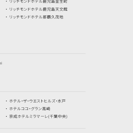
リッチモンドホテル
鹿児島金生町
リッチモンドホテル
鹿児島天文館
リッチモンドホテル
那覇久茂地
hi
ホテル・ザ・
ウエストヒルズ・水戸
ホテルココ・
グラン高崎
京成ホテルミラマーレ
(千葉中央)