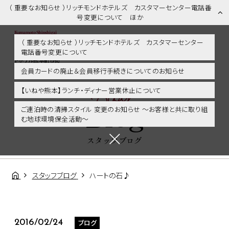
（ 重要なお知らせ ）リッチモンドホテルズ カスタマーセンター電話番
号変更について ほか
（ 重要なお知らせ ）リッチモンドホテルズ カスタマーセンター
電話番号変更について
スタッフブログ | 熊本市内・新市街・熊本城に好アクセス！リッチモン
ドホテル熊本新市街
会員カードの廃止＆会員移行手続きについてのお知らせ
Blog
【いねや熊本】ランチ・ディナー営業休止について
Blog
ご連泊時の清掃スタイル 変更のお知らせ ～お客様と共に取り組
む地球環境保全活動～
スタッフブログ
スタッフブログ
ハートの石♪
ブログ
2016/02/24