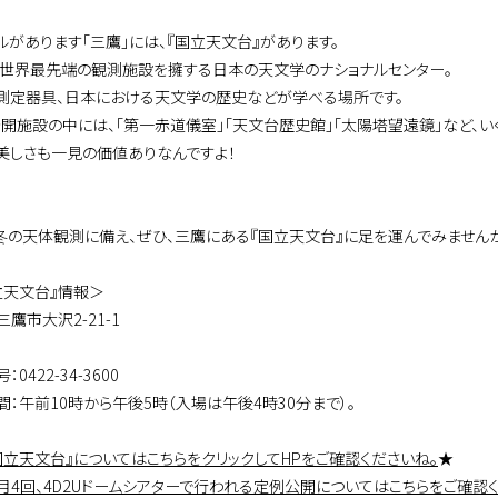
ルがあります「三鷹」には、『国立天文台』があります。
、世界最先端の観測施設を擁する日本の天文学のナショナルセンター。
測定器具、日本における天文学の歴史などが学べる場所です。
公開施設の中には、「第一赤道儀室」「天文台歴史館」「太陽塔望遠鏡」など、い
美しさも一見の価値ありなんですよ！
冬の天体観測に備え、ぜひ、三鷹にある『国立天文台』に足を運んでみません
立天文台』情報＞
鷹市大沢2-21-1
0422-34-3600
間：午前10時から午後5時（入場は午後4時30分まで）。
立天文台』についてはこちらをクリックしてHPをご確認くださいね。
★
4回、4D2Uドームシアターで行われる定例公開についてはこちらをご確認