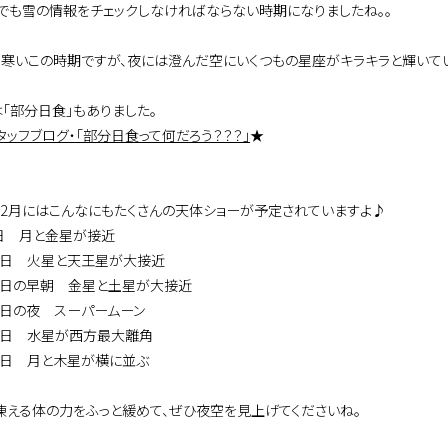
でも雪の情報をチェックしなければならない時期になりましたね。。
も寒いこの時期ですが、夜には澄んだ空にいくつもの星座がキラキラと輝いてい
は「部分日食」もありました。
ッフブログ・「部分日食って何だろう？？？」
★
9年2月にはこんなにもたくさんの天体ショーが予定されていますよ♪
1日 月と金星が接近
13日 火星と天王星が大接近
19日の早朝 金星と土星が大接近
19日の夜 スーパームーン
27日 水星が西方最大離角
28日 月と木星が横に並ぶ
凍える体の力をふっと緩めて、ぜひ夜空を見上げてくださいね。