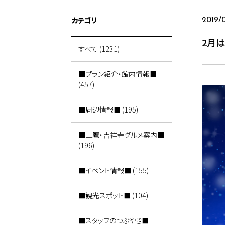
カテゴリ
2019/0
2月
すべて (1231)
■プラン紹介・館内情報■
(457)
■周辺情報■ (195)
■三鷹・吉祥寺グルメ案内■
(196)
■イベント情報■ (155)
■観光スポット■ (104)
■スタッフのつぶやき■