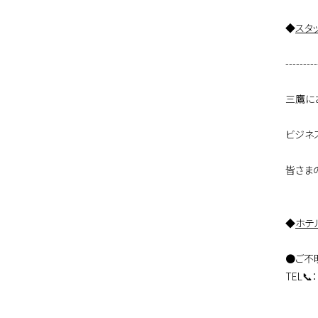
◆
スタ
---------
三鷹に
ビジネ
皆さま
◆
ホテ
●ご不
TEL📞：