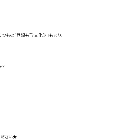
くつもの「登録有形文化財」もあり、
か？
ください
★