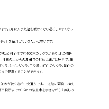
ます。3月に入り気温も暖かくなり過ごしやすくなっ
ポットを紹介していきたいと思います。
す。公園全体で約400本のサクラがあり、池の周囲
。七井橋の上からの満開時の眺めはまさに圧巻で、満
クラ、シダレザクラ、白や濃い紅色のサクラ、黄色の
旬まで観賞することができます。
桜並木が続く道が中央通りです。 道路の両側に植え
蔵野市役所までの1Kｍの桜並木を歩きながらお楽しみ