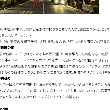
リッチモンドホテル東京武蔵野のブログをご覧いただき、誠にありがとうござい
のではないでしょうか？
えば桜！東京の桜開花予想は3月15日。なので、今回はホテル周辺のお花見ス
頭恩賜公園
駅から歩いて10分ほどにある井の頭公園は、東京都内でも有名な桜の名所で
200本のソメイヨシノとヤマザクラが雄大に枝を広げて春の公園を彩ります
散りゆく花吹雪もまた風情があります。西園には早咲きのカワヅザクラ、ヤエザ
など多くの品種のサクラがあり次々に咲き誇ります。遅咲きのサクラは4月中
中央通り
北口を降りて五日市街道へ真っ直ぐ歩いていただき、つきあたるとそこから
たくさんの桜のアーチを描いており「桜トンネル」とも言われています。 武
けると存じます。夜はライトアップされてとても綺麗です。
井公園