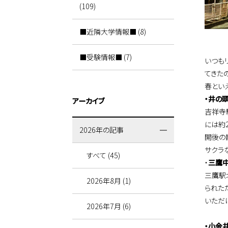
(109)
■近隣大学情報■ (8)
■受験情報■ (7)
いつも
てきた
春とい
・井の
アーカイブ
吉祥寺
には約
2026年の記事
開後の
サクラ
すべて (45)
・
三鷹
三鷹駅
2026年8月 (1)
られた
いただ
2026年7月 (6)
・小金