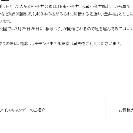
ポットとして人気の小金井公園はＪＲ東小金井、武蔵小金井駅北口から車で１０
ラなど約50種類、約1,400本の桜がみられ、隣接する名勝「小金井桜」ととも
ります。
公園では3月25日26日に「桜まつり」が開催されるので足を運んでみてはいか
寄りの際は、是非リッチモンドホテル東京武蔵野をご利用くださいませ。
アイスキャンデーのご紹介
お客様