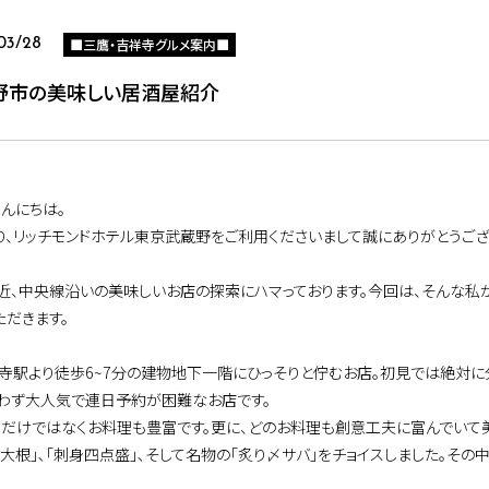
■三鷹・吉祥寺グルメ案内■
03/28
野市の美味しい居酒屋紹介
こんにちは。
り、リッチモンドホテル東京武蔵野をご利用くださいまして誠にありがとうござ
近、中央線沿いの美味しいお店の探索にハマっております。今回は、そんな私
ただきます。
祥寺駅より徒歩6~7分の建物地下一階にひっそりと佇むお店。初見では絶対
わず大人気で連日予約が困難なお店です。
クだけではなくお料理も豊富です。更に、どのお料理も創意工夫に富んでいて美
き大根」､「刺身四点盛」､そして名物の「炙り〆サバ」をチョイスしました。その