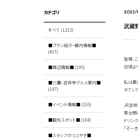
カテゴリ
2023/
武蔵
すべて (1232)
■プラン紹介・館内情報■
(457)
皆様、
日頃よ
■周辺情報■ (195)
私は最
■三鷹・吉祥寺グルメ案内■
(197)
せてい
■イベント情報■ (155)
JR吉
男女問
■観光スポット■ (104)
ドリン
「そー
■スタッフのつぶやき■