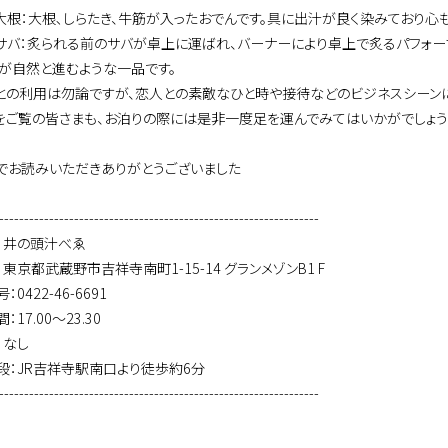
大根：大根､しらたき、牛筋が入ったおでんです。具に出汁が良く染みており心
サバ：炙られる前のサバが卓上に運ばれ、バーナーにより卓上で炙るパフォー
酒が自然と進むような一品です。
との利用は勿論ですが、恋人との素敵なひと時や接待などのビジネスシーン
をご覧の皆さまも、お泊りの際には是非一度足を運んでみてはいかがでしょう
でお読みいただきありがとうございました
----------------------------------------------------------------
：井の頭汁べゑ
東京都武蔵野市吉祥寺南町1-15-14 グランメゾンB1 F
0422-46-6691
17.00～23.30
：なし
段：JR吉祥寺駅南口より徒歩約6分
----------------------------------------------------------------