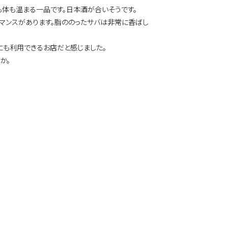
も体も温まる一品です。日本酒が合いそうです。
マンスがあります。脂ののったサバは非常に香ばし
にも利用できるお店だと感じました。
か。