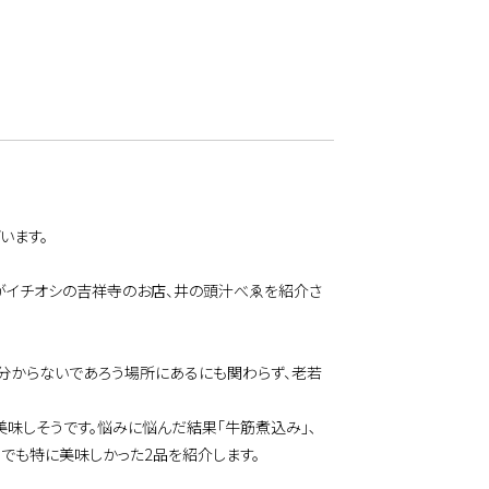
います。
がイチオシの吉祥寺のお店、井の頭汁べゑを紹介さ
に分からないであろう場所にあるにも関わらず、老若
味しそうです。悩みに悩んだ結果「牛筋煮込み」､
中でも特に美味しかった2品を紹介します。