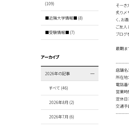
(109)
そーき
炙り〆
■近隣大学情報■ (8)
く、お
ご友人
■受験情報■ (7)
ブログ
最期ま
アーカイブ
---------
店舗名
2026年の記事
所在地：
電話番号：
すべて (46)
営業時間：
定休日
2026年8月 (2)
交通手
---------
2026年7月 (6)